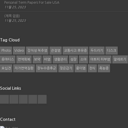
Personal Term Papers For Sale USA
11월 25, 2023
(제목 없음)
11월 25, 2023
Tag Cloud
Photo
Video
강직성 척추염
관절염
교통사고 후유증
두드러기
디스크
류마티스
면역회복
보약
비염
생활관리
성장
소아
아토피 피부염
알레르기
오십견
자가면역질환
장누수증후군
잦은감기
중이염
천식
축농증
Social Links
Contact