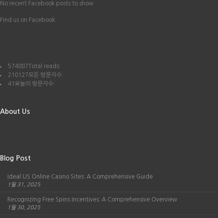
No recent Facebook posts to show
Find us on Facebook
Count per Day
574887
Total reads:
210127
모든 방문자수:
41
오늘의 방문자수:
About Us
Blog Post
Ideal US Online Casino Sites: A Comprehensive Guide
1월 31, 2025
Recognizing Free Spins Incentives: A Comprehensive Overview
1월 30, 2025