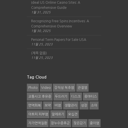
Ideal US Online Casino Sites: A
Comprehensive Guide
1월 31, 2025
Recognizing Free Spins Incentives: A
Comprehensive Overview
1월 30, 2025
Personal Term Papers For Sale USA
11월 25, 2023
(제목 없음)
11월 25, 2023
Tag Cloud
Photo
Video
강직성 척추염
관절염
교통사고 후유증
두드러기
디스크
류마티스
면역회복
보약
비염
생활관리
성장
소아
아토피 피부염
알레르기
오십견
자가면역질환
장누수증후군
잦은감기
중이염