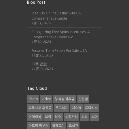
Blog Post
Ideal US Online Casino Sites: A
Comprehensive Guide
1월 31, 2025
Recognizing Free Spins Incentives: A
Comprehensive Overview
1월 30, 2025
Personal Term Papers For Sale USA
11월 25, 2023
(제목 없음)
11월 25, 2023
Tag Cloud
Photo
Video
강직성 척추염
관절염
교통사고 후유증
두드러기
디스크
류마티스
면역회복
보약
비염
생활관리
성장
소아
아토피 피부염
알레르기
오십견