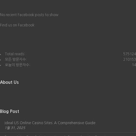
Recent Facebook Posts
No recent Facebook posts to show
Find us on Facebook
Count per Day
Total reads:
575124
모든 방문자수:
210153
오늘의 방문자수:
14
About Us
Blog Post
Ideal US Online Casino Sites: A Comprehensive Guide
1월 31, 2025