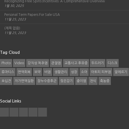
Recognizing Free Spins Incentives: A Comprehensive Overview
1월 30, 2025
Personal Term Papers For Sale USA
11월 25, 2023
(제목 없음)
11월 25, 2023
Tag Cloud
Photo
Video
강직성 척추염
관절염
교통사고 후유증
두드러기
디스크
류마티스
면역회복
보약
비염
생활관리
성장
소아
아토피 피부염
알레르기
오십견
자가면역질환
장누수증후군
잦은감기
중이염
천식
축농증
Social Links