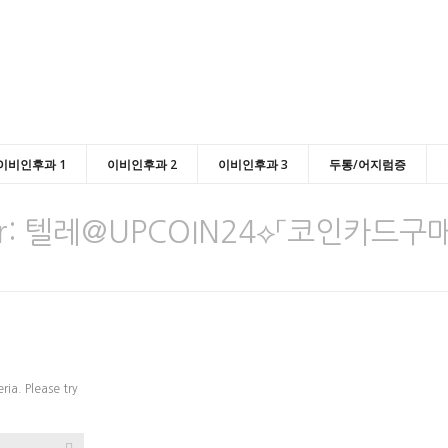
이비인후과 1
이비인후과 2
이비인후과 3
두통/어지럼증
r:
텔레@UPCOIN24⟡「코인카드
ria. Please try