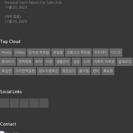
Personal Term Papers For Sale USA
11월 25, 2023
(제목 없음)
11월 25, 2023
Tag Cloud
Photo
Video
강직성 척추염
관절염
교통사고 후유증
두드러기
디스크
류마티스
면역회복
보약
비염
생활관리
성장
소아
아토피 피부염
알레르기
오십견
자가면역질환
장누수증후군
잦은감기
중이염
천식
축농증
Social Links
Contact