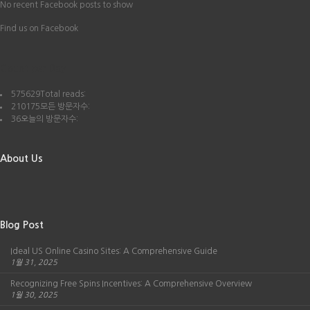
No recent Facebook posts to show
Find us on Facebook
Count per Day
575629
Total reads:
210175
모든 방문자수:
36
오늘의 방문자수:
About Us
Blog Post
Ideal US Online Casino Sites: A Comprehensive Guide
1월 31, 2025
Recognizing Free Spins Incentives: A Comprehensive Overview
1월 30, 2025