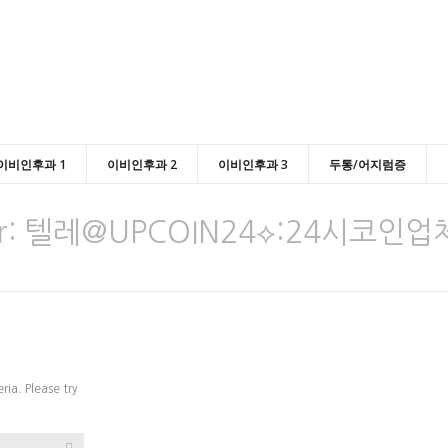
이비인후과 1
이비인후과 2
이비인후과 3
두통/어지럼증
r:
텔레@UPCOIN24⟡:24시코인
ria. Please try