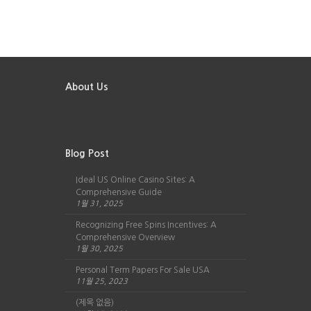
About Us
Blog Post
Ideal US Online Casino Sites: A
Comprehensive Guide
1월 31, 2025
Recognizing Free Spins Incentives: A
Comprehensive Overview
1월 30, 2025
Personal Term Papers For Sale USA
11월 25, 2023
(제목 없음)