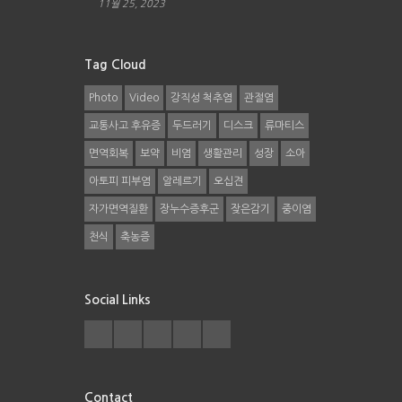
11월 25, 2023
Tag Cloud
Photo
Video
강직성 척추염
관절염
교통사고 후유증
두드러기
디스크
류마티스
면역회복
보약
비염
생활관리
성장
소아
아토피 피부염
알레르기
오십견
자가면역질환
장누수증후군
잦은감기
중이염
천식
축농증
Social Links
Contact