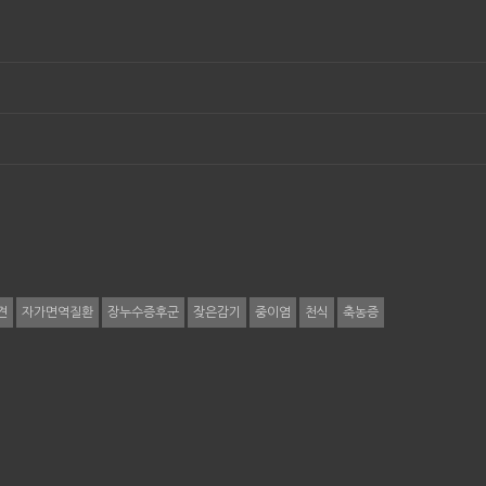
견
자가면역질환
장누수증후군
잦은감기
중이염
천식
축농증