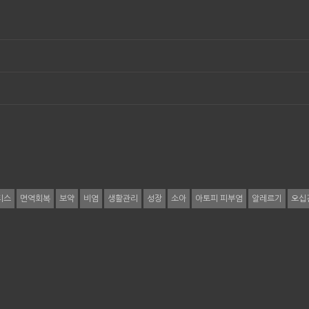
티스
면역회복
보약
비염
생활관리
성장
소아
아토피 피부염
알레르기
오십