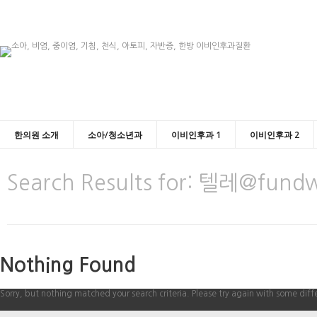
한의원 소개
소아/청소년과
이비인후과 1
이비인후과 2
Search Results for:
텔레@fund
Nothing Found
Sorry, but nothing matched your search criteria. Please try again with some dif