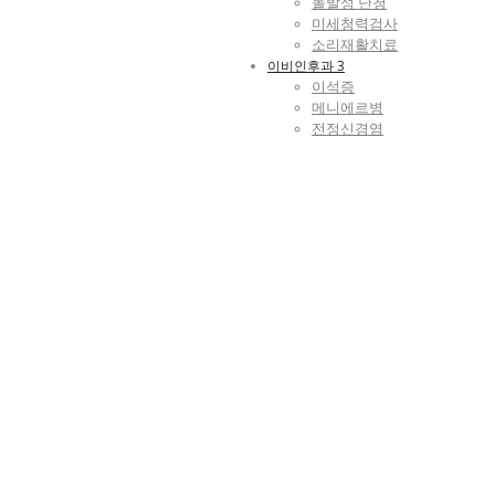
돌발성 난청
미세청력검사
소리재활치료
이비인후과 3
이석증
메니에르병
전정신경염
두통/어지럼증
두통
어지럼증
한방피부과
두드러기
아토피
습진/건선
자반증
게시판
공지사항
온라인 상담
언론보도 게시판
자주하는 질문
치료사례
유튜브 동영상