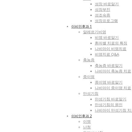
성장 바로알기
성장부진
성조숙증
성장프로그램
이비인후과 1
알레르기비염
비염 바로알기
환자별 치료의 특징
나비아이 비염치료
비염치료 Q&A
축농증
축농증 바로알기
나비아이 축농증 치료
중이염
중이염 바로알기
나비아이 중이염 치료
만성기침
만성기침 바로알기
만성기침의 원인
나비아이 만성기침 치
이비인후과 2
이명
난청