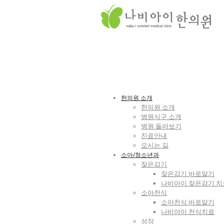
한의원 소개
한의원 소개
병원식구 소개
병원 둘러보기
진료안내
오시는 길
소아/청소년과
잦은감기
잦은감기 바로알기
나비아이 잦은감기 치
소아천식
소아천식 바로알기
나비아이 천식치료
성장