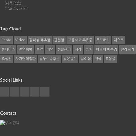
(제목 없음)
11월 25, 2023
Tag Cloud
Photo
Video
강직성 척추염
관절염
교통사고 후유증
두드러기
디스크
류마티스
면역회복
보약
비염
생활관리
성장
소아
아토피 피부염
알레르기
오십견
자가면역질환
장누수증후군
잦은감기
중이염
천식
축농증
Social Links
Contact