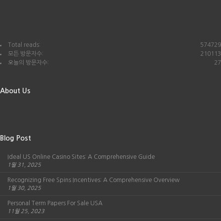
Count per Day
Total reads:
574729
모든 방문자수:
210113
오늘의 방문자수:
27
About Us
Blog Post
Ideal US Online Casino Sites: A Comprehensive Guide
1월 31, 2025
Recognizing Free Spins Incentives: A Comprehensive Overview
1월 30, 2025
Personal Term Papers For Sale USA
11월 25, 2023